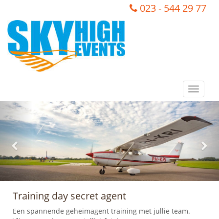
023 - 544 29 77
Toggle
navigat
Vorige
Vol
Training day secret agent
Een spannende geheimagent training met jullie team.