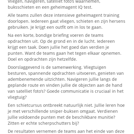
Vliegen, navigeren, satelliet foto’s waarnemen,
buksschieten en een geheimagent IQ test.
Alle teams zullen deze intensieve geheimagent training
doorlopen. Iedereen gaat vliegen, schieten en zijn hersens
gebruiken. Je krijgt een outfit om in los te gaan.
Na een korte, bondige briefing voeren de teams
opdrachten uit. Op de grond en in de lucht. Iedereen
krijgt een taak. Doen jullie het goed dan verdien je
punten. Want de teams gaan het tegen elkaar opnemen.
Doel en opdrachten zijn hetzelfde.
Doorslaggevend is de samenwerking. Vliegtuigen
besturen, spannende opdrachten uitvoeren, genieten van
adembenemende uitzichten. Navigeren jullie langs de
geplande route en vinden jullie de objecten aan de hand
van satelliet foto’s? Goede communicatie is cruciaal in het
vliegtuig?
Een schietcursus ontbreekt natuurlijk niet. Jullie leren hoe
je met verschillende sniper-buksen omgaat. Verdienen
jullie voldoende punten met de beschikbare munitie?
Zitten er echte scherpschutters bij?
De resultaten vernemen de teams aan het einde van deze