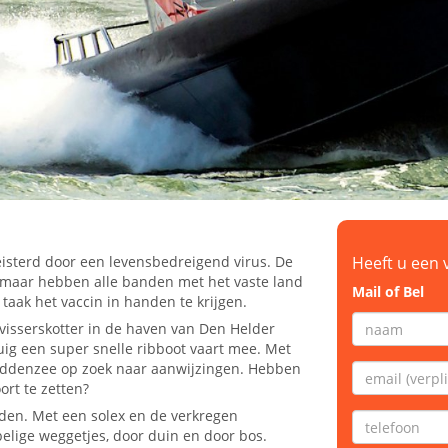
teisterd door een levensbedreigend virus. De
Heeft u een 
n maar hebben alle banden met het vaste land
Mail of Bel
0
taak het vaccin in handen te krijgen.
visserskotter in de haven van Den Helder
uig een super snelle ribboot vaart mee. Met
addenzee op zoek naar aanwijzingen. Hebben
ort te zetten?
den. Met een solex en de verkregen
lige weggetjes, door duin en door bos.