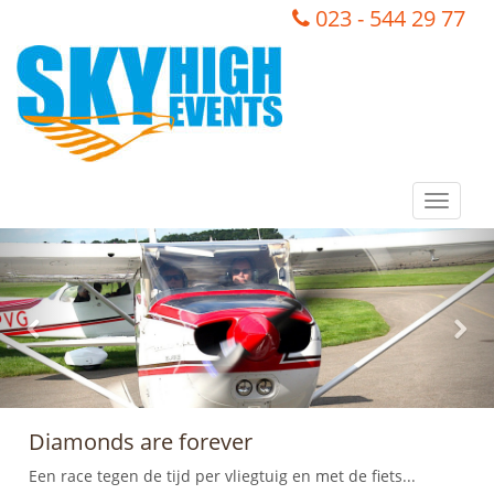
023 - 544 29 77
Toggle
navigat
Vorige
Vol
Diamonds are forever
Een race tegen de tijd per vliegtuig en met de fiets...